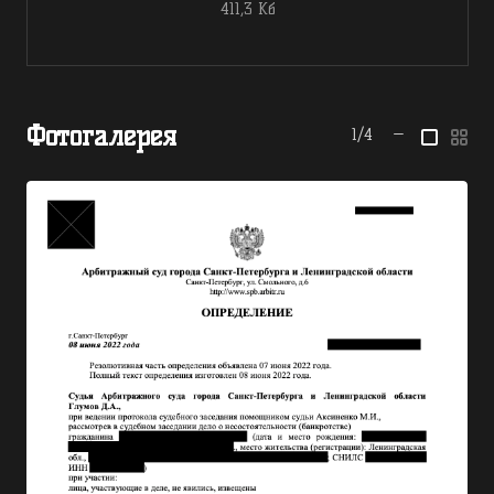
411,3 Кб
Фотогалерея
1/4
—