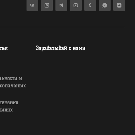
атьи
Зарабатывай с нами
льности и
рсональных
менения
льных