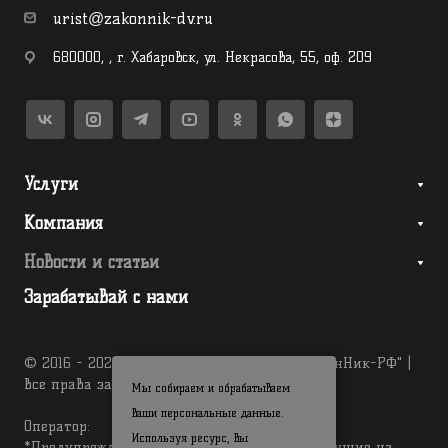
urist@zakonnik-dv.ru
680000
,
,
г. Хабаровск
,
ул. Некрасова, 55, оф. 209
Услуги
Компания
Новости и статьи
Зарабатывай с нами
© 2016 - 2026 Юридическая компания "ЗаконНик-РФ" |
Все права защищены
Мы собираем и обрабатываем
ваши персональные данные.
Оператор:
Используя ресурс, вы
*Предупреждаем, на сайте есть ссылки, ведущие на